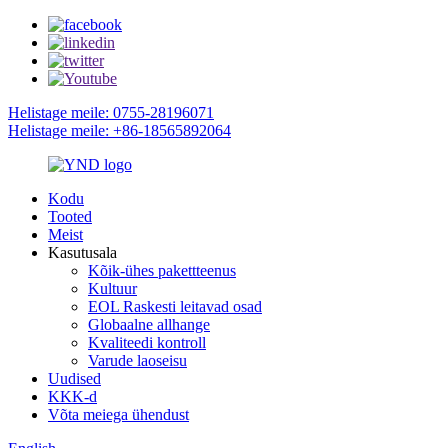
Helistage meile: 0755-28196071
Helistage meile: +86-18565892064
Kodu
Tooted
Meist
Kasutusala
Kõik-ühes pakettteenus
Kultuur
EOL Raskesti leitavad osad
Globaalne allhange
Kvaliteedi kontroll
Varude laoseisu
Uudised
KKK-d
Võta meiega ühendust