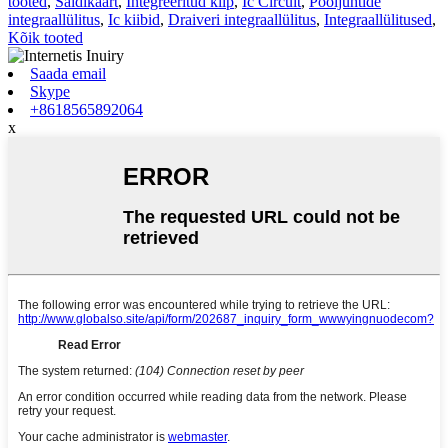
tooted
,
Saidikaart
,
Integreeritud kiip
,
Ic Circuit
,
Pooljuhtide
integraallülitus
,
Ic kiibid
,
Draiveri integraallülitus
,
Integraallülitused
,
Kõik tooted
Saada email
Skype
+8618565892064
x