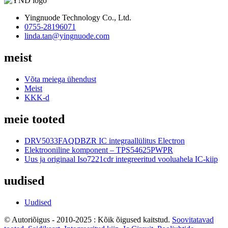
Yingnuode Technology Co., Ltd.
0755-28196071
linda.tan@yingnuode.com
meist
Võta meiega ühendust
Meist
KKK-d
meie tooted
DRV5033FAQDBZR IC integraallülitus Electron
Elektrooniline komponent – ​​TPS54625PWPR
Uus ja originaal Iso7221cdr integreeritud vooluahela IC-kiip
uudised
Uudised
© Autoriõigus - 2010-2025 : Kõik õigused kaitstud.
Soovitatavad