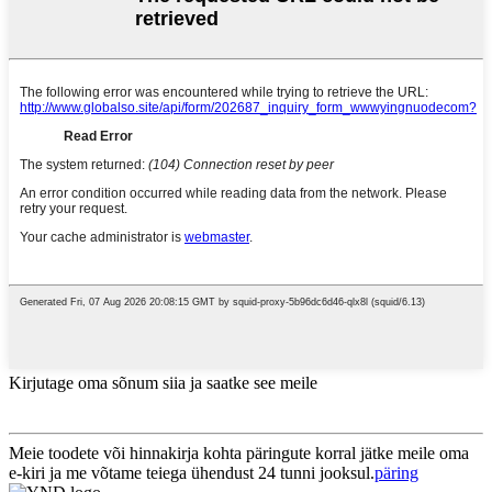
Kirjutage oma sõnum siia ja saatke see meile
Meie toodete või hinnakirja kohta päringute korral jätke meile oma
e-kiri ja me võtame teiega ühendust 24 tunni jooksul.
päring