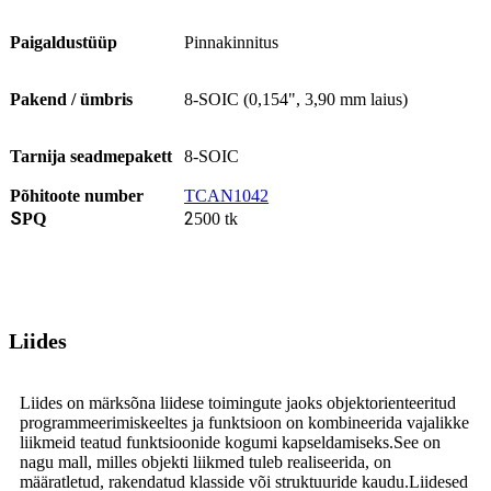
Paigaldustüüp
Pinnakinnitus
Pakend / ümbris
8-SOIC (0,154", 3,90 mm laius)
Tarnija seadmepakett
8-SOIC
Põhitoote number
TCAN1042
S
2
PQ
500 tk
Liides
Liides on märksõna liidese toimingute jaoks objektorienteeritud
programmeerimiskeeltes ja funktsioon on kombineerida vajalikke
liikmeid teatud funktsioonide kogumi kapseldamiseks.See on
nagu mall, milles objekti liikmed tuleb realiseerida, on
määratletud, rakendatud klasside või struktuuride kaudu.Liidesed