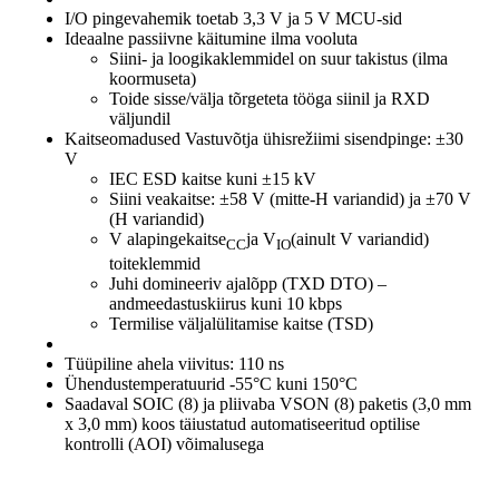
I/O pingevahemik toetab 3,3 V ja 5 V MCU-sid
Ideaalne passiivne käitumine ilma vooluta
Siini- ja loogikaklemmidel on suur takistus (ilma
koormuseta)
Toide sisse/välja tõrgeteta tööga siinil ja RXD
väljundil
Kaitseomadused Vastuvõtja ühisrežiimi sisendpinge: ±30
V
IEC ESD kaitse kuni ±15 kV
Siini veakaitse: ±58 V (mitte-H variandid) ja ±70 V
(H variandid)
V alapingekaitse
ja V
(ainult V variandid)
CC
IO
toiteklemmid
Juhi domineeriv ajalõpp (TXD DTO) –
andmeedastuskiirus kuni 10 kbps
Termilise väljalülitamise kaitse (TSD)
Tüüpiline ahela viivitus: 110 ns
Ühendustemperatuurid -55°C kuni 150°C
Saadaval SOIC (8) ja pliivaba VSON (8) paketis (3,0 mm
x 3,0 mm) koos täiustatud automatiseeritud optilise
kontrolli (AOI) võimalusega