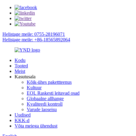
Helistage meile: 0755-28196071
Helistage meile: +86-18565892064
Kodu
Tooted
Meist
Kasutusala
Kõik-ühes pakettteenus
Kultuur
EOL Raskesti leitavad osad
Globaalne allhange
Kvaliteedi kontroll
Varude laoseisu
Uudised
KKK-d
Võta meiega ühendust