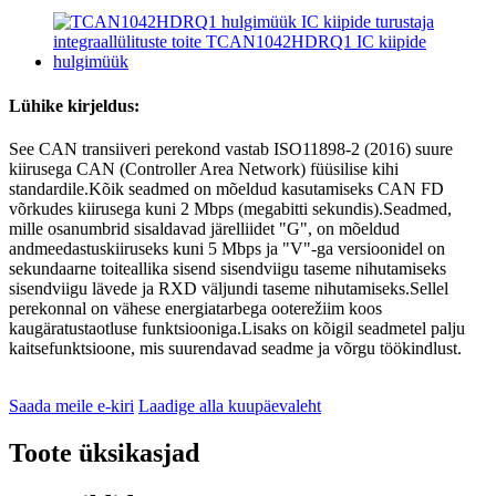
Lühike kirjeldus:
See CAN transiiveri perekond vastab ISO11898-2 (2016) suure
kiirusega CAN (Controller Area Network) füüsilise kihi
standardile.Kõik seadmed on mõeldud kasutamiseks CAN FD
võrkudes kiirusega kuni 2 Mbps (megabitti sekundis).Seadmed,
mille osanumbrid sisaldavad järelliidet "G", on mõeldud
andmeedastuskiiruseks kuni 5 Mbps ja "V"-ga versioonidel on
sekundaarne toiteallika sisend sisendviigu taseme nihutamiseks
sisendviigu lävede ja RXD väljundi taseme nihutamiseks.Sellel
perekonnal on vähese energiatarbega ooterežiim koos
kaugäratustaotluse funktsiooniga.Lisaks on kõigil seadmetel palju
kaitsefunktsioone, mis suurendavad seadme ja võrgu töökindlust.
Saada meile e-kiri
Laadige alla kuupäevaleht
Toote üksikasjad