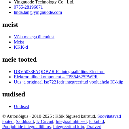
Yingnuode Technology Co., Ltd.
0755-28196071
linda.tan@yingnuode.com
meist
Võta meiega ühendust
Meist
KKK-d
meie tooted
DRV5033FAQDBZR IC integraallülitus Electron
Elektrooniline komponent – ​​TPS54625PWPR
Uus ja originaal Iso7221cdr integreeritud vooluahela IC-kiip
uudised
Uudised
© Autoriõigus - 2010-2025 : Kõik õigused kaitstud.
Soovitatavad
tooted
,
Saidikaart
,
Ic Circuit
,
Integraallülitused
,
Ic kiibid
,
Pooljuhtide integraallülitus
,
Integreeritud kiip
,
Draiveri