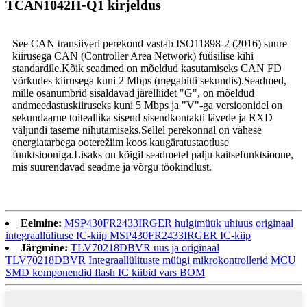
TCAN1042H-Q1 kirjeldus
See CAN transiiveri perekond vastab ISO11898-2 (2016) suure
kiirusega CAN (Controller Area Network) füüsilise kihi
standardile.Kõik seadmed on mõeldud kasutamiseks CAN FD
võrkudes kiirusega kuni 2 Mbps (megabitti sekundis).Seadmed,
mille osanumbrid sisaldavad järelliidet "G", on mõeldud
andmeedastuskiiruseks kuni 5 Mbps ja "V"-ga versioonidel on
sekundaarne toiteallika sisend sisendkontakti lävede ja RXD
väljundi taseme nihutamiseks.Sellel perekonnal on vähese
energiatarbega ooterežiim koos kaugäratustaotluse
funktsiooniga.Lisaks on kõigil seadmetel palju kaitsefunktsioone,
mis suurendavad seadme ja võrgu töökindlust.
Eelmine:
MSP430FR2433IRGER hulgimüük uhiuus originaal
integraallülituse IC-kiip MSP430FR2433IRGER IC-kiip
Järgmine:
TLV70218DBVR uus ja originaal
TLV70218DBVR Integraallülituste müügi mikrokontrollerid MCU
SMD komponendid flash IC kiibid vars BOM