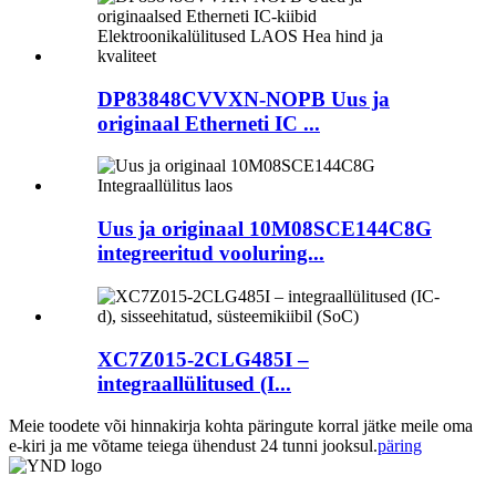
DP83848CVVXN-NOPB Uus ja
originaal Etherneti IC ...
Uus ja originaal 10M08SCE144C8G
integreeritud vooluring...
XC7Z015-2CLG485I –
integraallülitused (I...
Meie toodete või hinnakirja kohta päringute korral jätke meile oma
e-kiri ja me võtame teiega ühendust 24 tunni jooksul.
päring