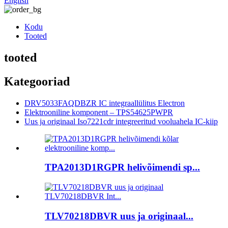
English
Kodu
Tooted
tooted
Kategooriad
DRV5033FAQDBZR IC integraallülitus Electron
Elektrooniline komponent – ​​TPS54625PWPR
Uus ja originaal Iso7221cdr integreeritud vooluahela IC-kiip
TPA2013D1RGPR helivõimendi sp...
TLV70218DBVR uus ja originaal...