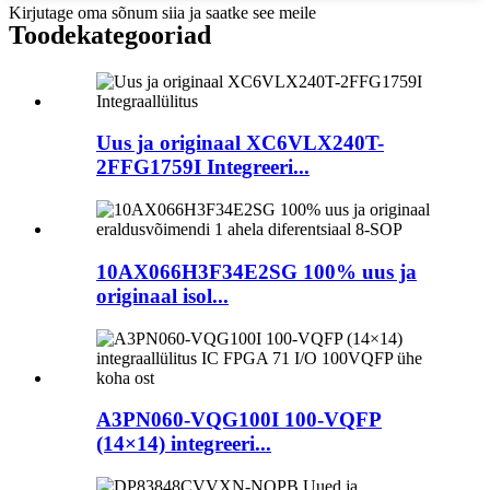
Kirjutage oma sõnum siia ja saatke see meile
Toode
kategooriad
Uus ja originaal XC6VLX240T-
2FFG1759I Integreeri...
10AX066H3F34E2SG 100% uus ja
originaal isol...
A3PN060-VQG100I 100-VQFP
(14×14) integreeri...