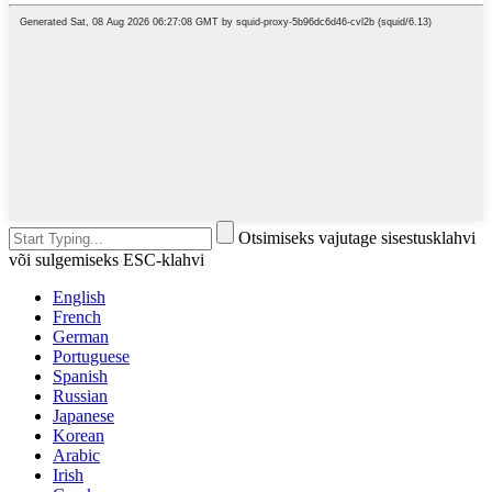
Otsimiseks vajutage sisestusklahvi
või sulgemiseks ESC-klahvi
English
French
German
Portuguese
Spanish
Russian
Japanese
Korean
Arabic
Irish