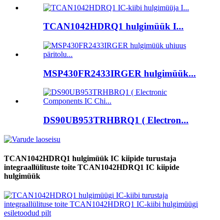
TCAN1042HDRQ1 hulgimüük I...
MSP430FR2433IRGER hulgimüük...
DS90UB953TRHBRQ1 ( Electron...
TCAN1042HDRQ1 hulgimüük IC kiipide turustaja
integraallülituste toite TCAN1042HDRQ1 IC kiipide
hulgimüük