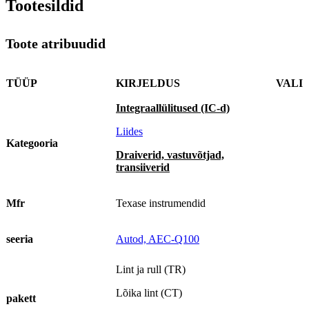
Tootesildid
Toote atribuudid
TÜÜP
KIRJELDUS
VALI
Integraallülitused (IC-d)
Liides
Kategooria
Draiverid, vastuvõtjad,
transiiverid
Mfr
Texase instrumendid
seeria
Autod, AEC-Q100
Lint ja rull (TR)
Lõika lint (CT)
pakett