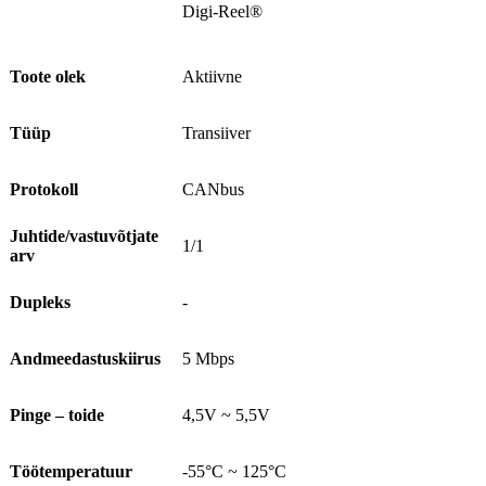
Digi-Reel®
Toote olek
Aktiivne
Tüüp
Transiiver
Protokoll
CANbus
Juhtide/vastuvõtjate
1/1
arv
Dupleks
-
Andmeedastuskiirus
5 Mbps
Pinge – toide
4,5V ~ 5,5V
Töötemperatuur
-55°C ~ 125°C