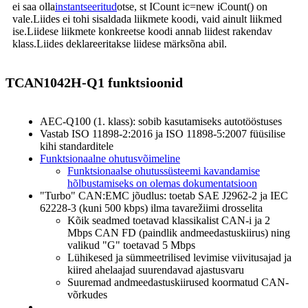
ei saa olla
instantseeritud
otse, st ICount ic=new iCount() on
vale.Liides ei tohi sisaldada liikmete koodi, vaid ainult liikmed
ise.Liidese liikmete konkreetse koodi annab liidest rakendav
klass.Liides deklareeritakse liidese märksõna abil.
TCAN1042H-Q1 funktsioonid
AEC-Q100 (1. klass): sobib kasutamiseks autotööstuses
Vastab ISO 11898-2:2016 ja ISO 11898-5:2007 füüsilise
kihi standarditele
Funktsionaalne ohutusvõimeline
Funktsionaalse ohutussüsteemi kavandamise
hõlbustamiseks on olemas dokumentatsioon
"Turbo" CAN:EMC jõudlus: toetab SAE J2962-2 ja IEC
62228-3 (kuni 500 kbps) ilma tavarežiimi drosselita
Kõik seadmed toetavad klassikalist CAN-i ja 2
Mbps CAN FD (paindlik andmeedastuskiirus) ning
valikud "G" toetavad 5 Mbps
Lühikesed ja sümmeetrilised levimise viivitusajad ja
kiired ahelaajad suurendavad ajastusvaru
Suuremad andmeedastuskiirused koormatud CAN-
võrkudes