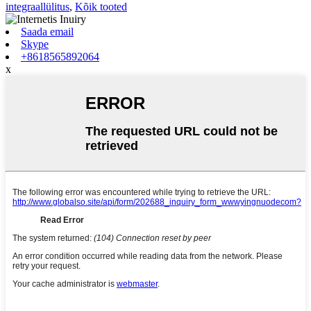
integraallülitus
,
Kõik tooted
Saada email
Skype
+8618565892064
x